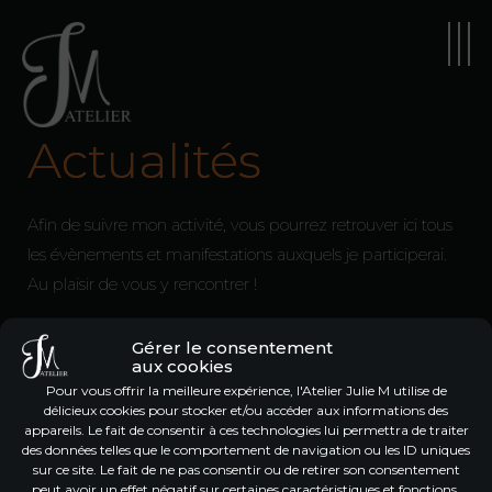
Actualités
Afin de suivre mon activité, vous pourrez retrouver ici tous
les évènements et manifestations auxquels je participerai.
Au plaisir de vous y rencontrer !
Gérer le consentement
aux cookies
Pour vous offrir la meilleure expérience, l'Atelier Julie M utilise de
13-24 août
délicieux cookies pour stocker et/ou accéder aux informations des
appareils. Le fait de consentir à ces technologies lui permettra de traiter
Congés d'été
des données telles que le comportement de navigation ou les ID uniques
sur ce site. Le fait de ne pas consentir ou de retirer son consentement
peut avoir un effet négatif sur certaines caractéristiques et fonctions.