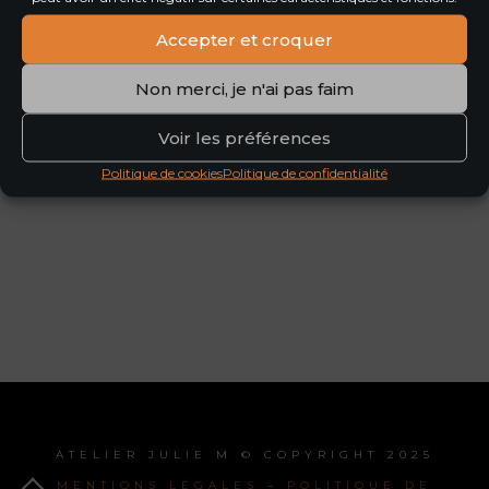
lien
Accepter et croquer
lien
Non merci, je n'ai pas faim
Voir les préférences
Politique de cookies
Politique de confidentialité
ATELIER JULIE M © COPYRIGHT 2025
MENTIONS LÉGALES
–
POLITIQUE DE